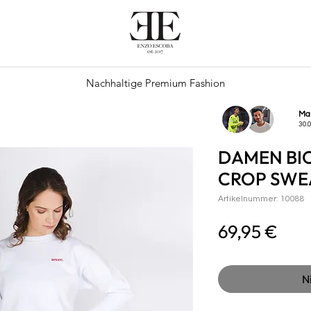
Nachhaltige Premium Fashion
Ma
30.
DAMEN B
CROP SWEA
Artikelnummer: 10088
Prei
69,95 €
N