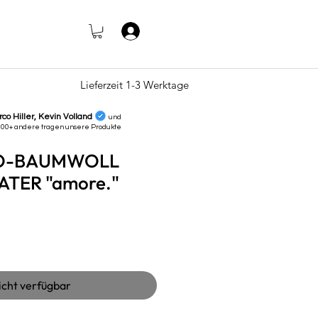
Anmelden
Lieferzeit 1-3 Werktage
rco Hiller, Kevin Volland
und
000+ andere tragen unsere
Produkte
IO-BAUMWOLL
TER "amore."
s
icht verfügbar