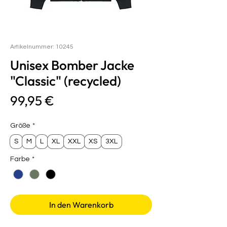
Artikelnummer: 10245
Unisex Bomber Jacke
"Classic" (recycled)
Preis
99,95 €
Größe
*
S
M
L
XL
XXL
XS
3XL
Farbe
*
In den Warenkorb