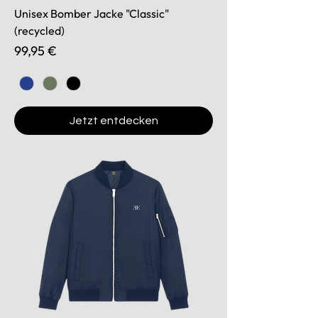
Unisex Bomber Jacke "Classic"
(recycled)
Preis
99,95 €
Jetzt entdecken