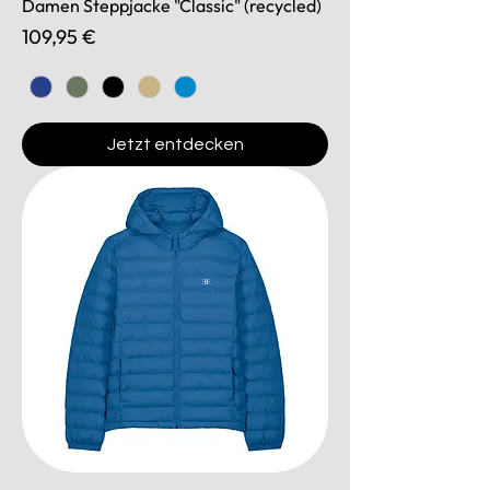
Damen Steppjacke "Classic" (recycled)
Preis
109,95 €
Jetzt entdecken