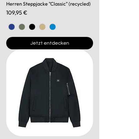
Herren Steppjacke "Classic" (recycled)
Preis
109,95 €
Jetzt entdecken