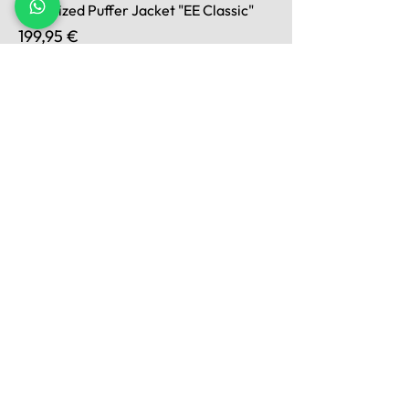
Oversized Puffer Jacket "EE Classic"
Preis
199,95 €
Jetzt entdecken