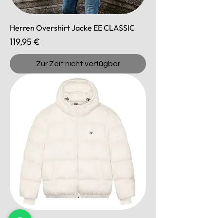
Herren Overshirt Jacke EE CLASSIC
Preis
119,95 €
Zur Zeit nicht verfügbar